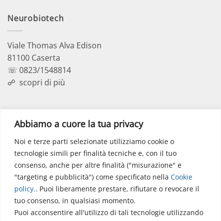
Neurobiotech
Viale Thomas Alva Edison
81100 Caserta
☏ 0823/1548814
☍
scopri di più
Polo Didattico
Abbiamo a cuore la tua privacy
Noi e terze parti selezionate utilizziamo cookie o
Via dell’Elettronica
tecnologie simili per finalità tecniche e, con il tuo
86077 Pozzilli (IS)
consenso, anche per altre finalità ("misurazione" e
☏ 0865/915407
"targeting e pubblicità") come specificato nella
Cookie
segreteriapolodidattico@neuromed.it
policy
.
. Puoi liberamente prestare, rifiutare o revocare il
tuo consenso, in qualsiasi momento.
Puoi acconsentire all'utilizzo di tali tecnologie utilizzando