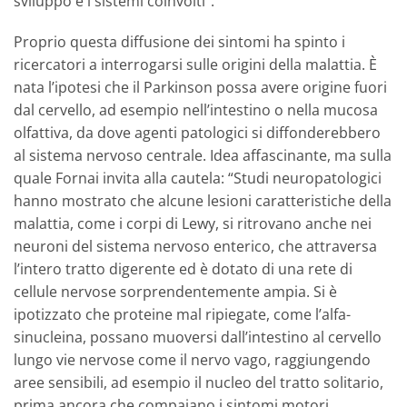
sviluppo e i sistemi coinvolti”.
Proprio questa diffusione dei sintomi ha spinto i
ricercatori a interrogarsi sulle origini della malattia. È
nata l’ipotesi che il Parkinson possa avere origine fuori
dal cervello, ad esempio nell’intestino o nella mucosa
olfattiva, da dove agenti patologici si diffonderebbero
al sistema nervoso centrale. Idea affascinante, ma sulla
quale Fornai invita alla cautela: “Studi neuropatologici
hanno mostrato che alcune lesioni caratteristiche della
malattia, come i corpi di Lewy, si ritrovano anche nei
neuroni del sistema nervoso enterico, che attraversa
l’intero tratto digerente ed è dotato di una rete di
cellule nervose sorprendentemente ampia. Si è
ipotizzato che proteine mal ripiegate, come l’alfa-
sinucleina, possano muoversi dall’intestino al cervello
lungo vie nervose come il nervo vago, raggiungendo
aree sensibili, ad esempio il nucleo del tratto solitario,
prima ancora che compaiano i sintomi motori.