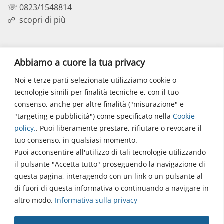
☏ 0823/1548814
☍
scopri di più
Polo Didattico
Abbiamo a cuore la tua privacy
Noi e terze parti selezionate utilizziamo cookie o
Via dell’Elettronica
tecnologie simili per finalità tecniche e, con il tuo
86077 Pozzilli (IS)
consenso, anche per altre finalità ("misurazione" e
☏ 0865/915407
"targeting e pubblicità") come specificato nella
Cookie
segreteriapolodidattico@neuromed.it
policy
.
. Puoi liberamente prestare, rifiutare o revocare il
tuo consenso, in qualsiasi momento.
Puoi acconsentire all'utilizzo di tali tecnologie utilizzando
il pulsante "Accetta tutto" proseguendo la navigazione di
questa pagina, interagendo con un link o un pulsante al
di fuori di questa informativa o continuando a navigare in
altro modo.
Informativa sulla privacy
Copyright © 2026 Istituto Neurologico Mediterraneo