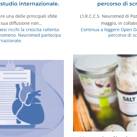
studio internazionale.
percorso di sc
re una delle principali sfide
L’I.R.C.C.S. Neuromed di Poz
a sua diffusione non…
maggio, in collab
esi ricchi la crescita rallenta:
Continua a leggere
Open Day
fenomeno. Neuromed partecipa
percorso di s
ernazionale.