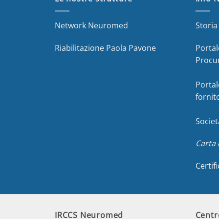
Network Neuromed
Stori
Riabilitazione Paola Pavone
Portal
Procu
Portal
fornit
Societ
Carta 
Certif
IRCCS Neuromed
Centr