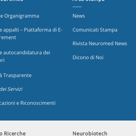
a e Organigramma
News
e appalti – Piattaforma di E-
Comunicati Stampa
rement
Rivista Neuromed News
e autocandidatura dei
Dicono di Noi
ori
à Trasparente
dei Servizi
icazioni e Riconoscimenti
o Ricerche
Neurobiotech