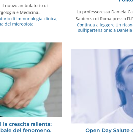
6 il nuovo ambulatorio di
La professoressa Daniela Car
ergologia e Medicina…
Sapienza di Roma presso l’I.
orio di Immunologia clinica,
na del microbiota
Continua a leggere
Un ricon
sull’ipertensione: a Daniel
 la crescita rallenta:
obale del fenomeno.
Open Day Salute de