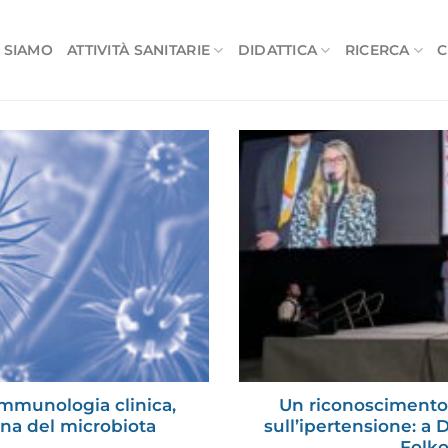
 SIAMO
ATTIVITÀ SANITARIE
DIDATTICA
RICERCA
C
mmunologia clinica,
Un riconoscimento 
ina del microbiota
sull’ipertensione: a 
Folk