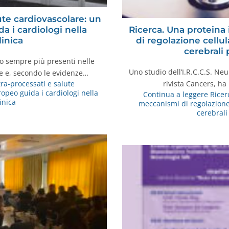
lute cardiovascolare: un
 i cardiologi nella
Ricerca. Una proteina
linica
di regolazione cellul
cerebrali 
no sempre più presenti nelle
Uno studio dell’I.R.C.C.S. Neu
ne e, secondo le evidenze…
rivista Cancers, ha
tra-processati e salute
opeo guida i cardiologi nella
Continua a leggere
Ricer
linica
meccanismi di regolazione 
cerebrali