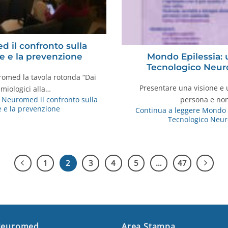
d il confronto sulla
e e la prevenzione
Mondo Epilessia:
Tecnologico Neuro
euromed la tavola rotonda “Dai
Presentare una visione e u
emiologici alla…
persona e non
l Neuromed il confronto sulla
e e la prevenzione
Continua a leggere
Mondo E
Tecnologico Neur
1
2
3
4
5
…
47
Neuromed
Area Stampa