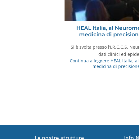
HEAL Italia, al Neurome
medicina di precision
Si è svolta presso l’I.R.C.C.S. N
dati clinici ed epid
Continua a leggere
HEAL Italia, a
medicina di precision
Le nostre strutture
Info 