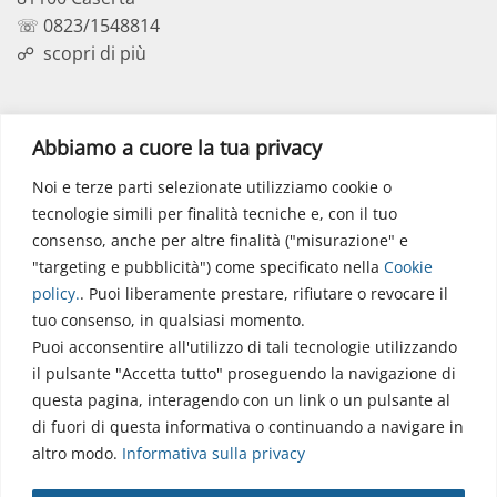
☏ 0823/1548814
☍
scopri di più
Polo Didattico
Abbiamo a cuore la tua privacy
Noi e terze parti selezionate utilizziamo cookie o
Via dell’Elettronica
tecnologie simili per finalità tecniche e, con il tuo
86077 Pozzilli (IS)
consenso, anche per altre finalità ("misurazione" e
☏ 0865/915407
"targeting e pubblicità") come specificato nella
Cookie
segreteriapolodidattico@neuromed.it
policy
.
. Puoi liberamente prestare, rifiutare o revocare il
tuo consenso, in qualsiasi momento.
Puoi acconsentire all'utilizzo di tali tecnologie utilizzando
il pulsante "Accetta tutto" proseguendo la navigazione di
questa pagina, interagendo con un link o un pulsante al
di fuori di questa informativa o continuando a navigare in
altro modo.
Informativa sulla privacy
Copyright © 2026 Istituto Neurologico Mediterraneo