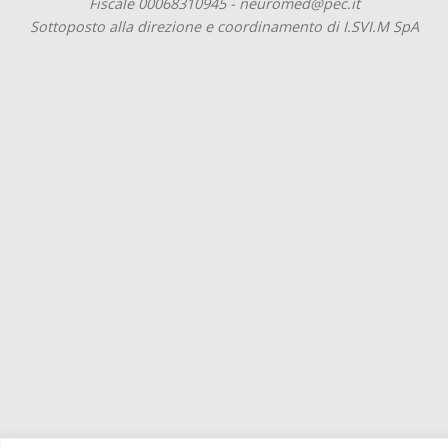
Fiscale 00068310945 - neuromed@pec.it
Sottoposto alla direzione e coordinamento di I.SVI.M SpA