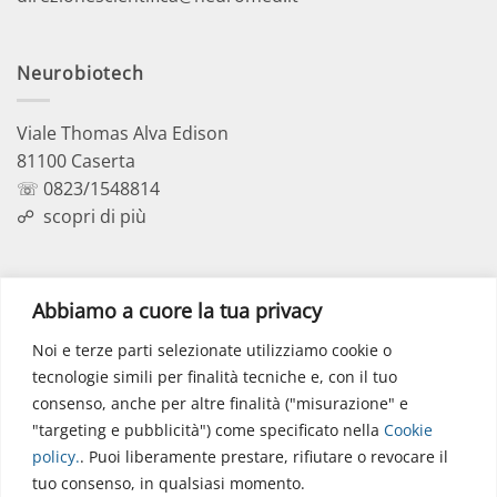
Neurobiotech
Viale Thomas Alva Edison
81100 Caserta
☏ 0823/1548814
☍
scopri di più
Polo Didattico
Abbiamo a cuore la tua privacy
Noi e terze parti selezionate utilizziamo cookie o
Via dell’Elettronica
tecnologie simili per finalità tecniche e, con il tuo
86077 Pozzilli (IS)
consenso, anche per altre finalità ("misurazione" e
☏ 0865/915407
"targeting e pubblicità") come specificato nella
Cookie
segreteriapolodidattico@neuromed.it
policy
.
. Puoi liberamente prestare, rifiutare o revocare il
tuo consenso, in qualsiasi momento.