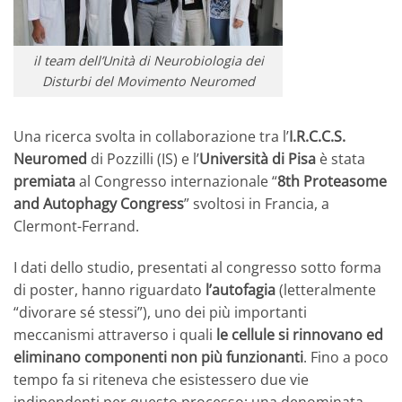
il team dell’Unità di Neurobiologia dei
Disturbi del Movimento Neuromed
Una ricerca svolta in collaborazione tra l’
I.R.C.C.S.
Neuromed
di Pozzilli (IS) e l’
Università di Pisa
è stata
premiata
al Congresso internazionale “
8th Proteasome
and Autophagy Congress
” svoltosi in Francia, a
Clermont-Ferrand.
I dati dello studio, presentati al congresso sotto forma
di poster, hanno riguardato
l’autofagia
(letteralmente
“divorare sé stessi”), uno dei più importanti
meccanismi attraverso i quali
le cellule si rinnovano ed
eliminano componenti non più funzionanti
. Fino a poco
tempo fa si riteneva che esistessero due vie
indipendenti per questo processo: una denominata