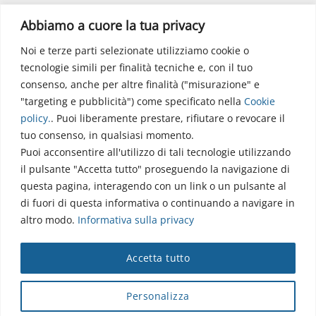
Polo Didattico
Abbiamo a cuore la tua privacy
Noi e terze parti selezionate utilizziamo cookie o
Via dell’Elettronica
tecnologie simili per finalità tecniche e, con il tuo
86077 Pozzilli (IS)
consenso, anche per altre finalità ("misurazione" e
☏ 0865/915407
"targeting e pubblicità") come specificato nella
Cookie
segreteriapolodidattico@neuromed.it
policy
.
. Puoi liberamente prestare, rifiutare o revocare il
tuo consenso, in qualsiasi momento.
Puoi acconsentire all'utilizzo di tali tecnologie utilizzando
il pulsante "Accetta tutto" proseguendo la navigazione di
questa pagina, interagendo con un link o un pulsante al
di fuori di questa informativa o continuando a navigare in
altro modo.
Informativa sulla privacy
Copyright © 2026 Istituto Neurologico Mediterraneo
Accetta tutto
Neuromed S.p.A.
Webmail
|
Privacy Policy
|
Privacy
|
Disclaimer
|
Accessibilità
|
Contatti
|
Credits
Personalizza
Cap. Soc. € 4.040.000 i.v. - Numero REA IS - 18112 - P.IVA/Cod.