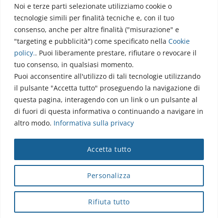
Noi e terze parti selezionate utilizziamo cookie o
Via dell’Elettronica
tecnologie simili per finalità tecniche e, con il tuo
86077 Pozzilli (IS)
consenso, anche per altre finalità ("misurazione" e
☏ 0865/915407
"targeting e pubblicità") come specificato nella
Cookie
segreteriapolodidattico@neuromed.it
policy
.
. Puoi liberamente prestare, rifiutare o revocare il
tuo consenso, in qualsiasi momento.
Puoi acconsentire all'utilizzo di tali tecnologie utilizzando
il pulsante "Accetta tutto" proseguendo la navigazione di
questa pagina, interagendo con un link o un pulsante al
di fuori di questa informativa o continuando a navigare in
altro modo.
Informativa sulla privacy
Copyright © 2026 Istituto Neurologico Mediterraneo
Accetta tutto
Neuromed S.p.A.
Webmail
|
Privacy Policy
|
Privacy
|
Disclaimer
|
Accessibilità
|
Contatti
|
Credits
Personalizza
Cap. Soc. € 4.040.000 i.v. - Numero REA IS - 18112 - P.IVA/Cod.
Fiscale 00068310945 - neuromed@pec.it
Rifiuta tutto
Sottoposto alla direzione e coordinamento di I.SVI.M SpA