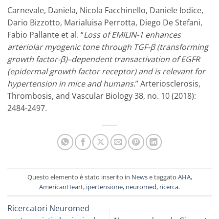
Carnevale, Daniela, Nicola Facchinello, Daniele Iodice,
Dario Bizzotto, Marialuisa Perrotta, Diego De Stefani,
Fabio Pallante et al. “
Loss of EMILIN-1 enhances
arteriolar myogenic tone through TGF-
β
(transforming
growth factor-
β
)–dependent transactivation of EGFR
(epidermal growth factor receptor) and is relevant for
hypertension in mice and humans
.” Arteriosclerosis,
Thrombosis, and Vascular Biology 38, no. 10 (2018):
2484-2497.
Questo elemento è stato inserito in
News
e taggato
AHA
,
AmericanHeart
,
ipertensione
,
neuromed
,
ricerca
.
Ricercatori Neuromed