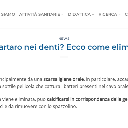
 SIAMO
ATTIVITÀ SANITARIE
DIDATTICA
RICERCA
C
NEWS
 tartaro nei denti? Ecco come elim
principalmente da una
scarsa igiene orale
. In particolare, ac
 sottile pellicola che cattura i batteri presenti nel cavo orale
n viene eliminata, può
calcificarsi in corrispondenza delle g
icile da rimuovere con lo spazzolino.