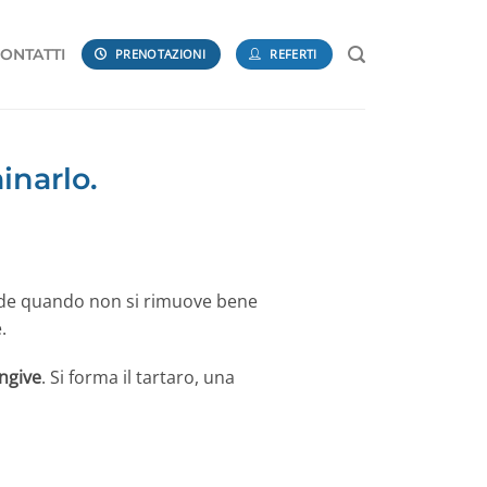
ONTATTI
PRENOTAZIONI
REFERTI
inarlo.
cade quando non si rimuove bene
.
engive
. Si forma il tartaro, una