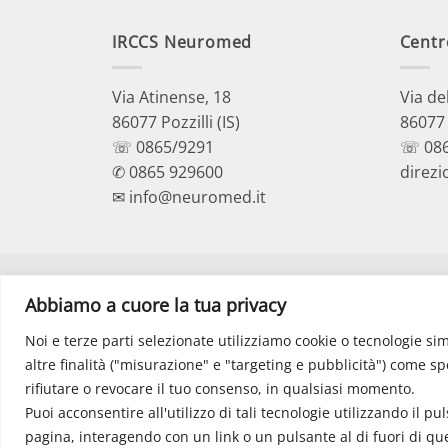
IRCCS Neuromed
Centr
Via Atinense, 18
Via de
86077 Pozzilli (IS)
86077 P
☏ 0865/9291
☏ 086
✆ 0865 929600
direzi
✉ info@neuromed.it
Abbiamo a cuore la tua privacy
Noi e terze parti selezionate utilizziamo cookie o tecnologie sim
altre finalità ("misurazione" e "targeting e pubblicità") come sp
rifiutare o revocare il tuo consenso, in qualsiasi momento.
C
Puoi acconsentire all'utilizzo di tali tecnologie utilizzando il 
Webma
pagina, interagendo con un link o un pulsante al di fuori di qu
Cap. Soc. € 4.040