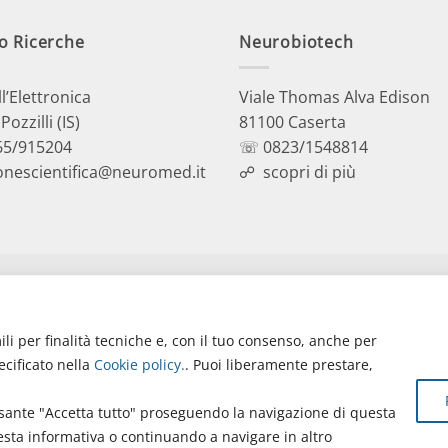
o Ricerche
Neurobiotech
ll’Elettronica
Viale Thomas Alva Edison
ozzilli (IS)
81100 Caserta
5/915204
☏ 0823/1548814
onescientifica@neuromed.it
☍
scopri di più
ili per finalità tecniche e, con il tuo consenso, anche per
ecificato nella
Cookie policy
.
. Puoi liberamente prestare,
opyright © 2026 Istituto Neurologico Mediterraneo Neuromed S.p.
pulsante "Accetta tutto" proseguendo la navigazione di questa
il
|
Privacy Policy
|
Privacy
|
Disclaimer
|
Accessibilità
|
Contatti
esta informativa o continuando a navigare in altro
.000 i.v. - Numero REA IS - 18112 - P.IVA/Cod. Fiscale 00068310945