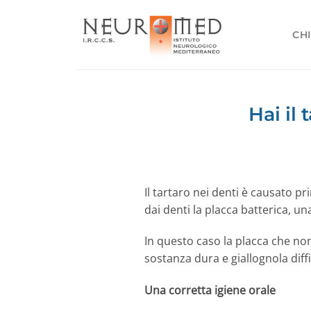
Salta
ai
CHI
contenuti
Hai il
Il tartaro nei denti è causato 
dai denti la placca batterica, una
In questo caso la placca che no
sostanza dura e giallognola diff
Una corretta igiene orale