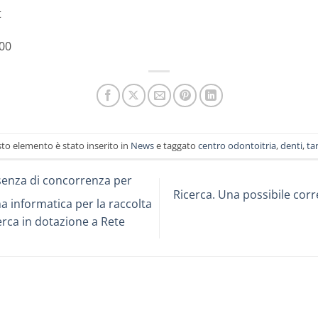
t
:00
to elemento è stato inserito in
News
e taggato
centro odontoitria
,
denti
,
ta
ssenza di concorrenza per
Ricerca. Una possibile corre
a informatica per la raccolta
cerca in dotazione a Rete