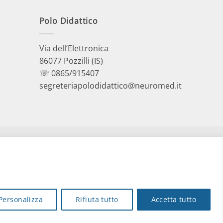
Polo Didattico
Via dell’Elettronica
86077 Pozzilli (IS)
☏ 0865/915407
segreteriapolodidattico@neuromed.it
A.
Personalizza
Rifiuta tutto
Accetta tutto
|
Credits
 - neuromed@pec.it