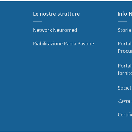
Le nostre strutture
Info 
Network Neuromed
Stori
Riabilitazione Paola Pavone
Portal
Procu
Portal
fornit
Societ
Carta 
Certif