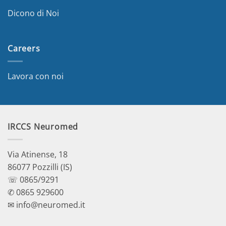
Dicono di Noi
Careers
Lavora con noi
IRCCS Neuromed
Via Atinense, 18
86077 Pozzilli (IS)
☏ 0865/9291
✆ 0865 929600
✉ info@neuromed.it