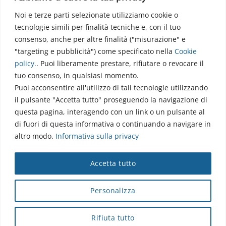
Noi e terze parti selezionate utilizziamo cookie o
Via dell’Elettronica
tecnologie simili per finalità tecniche e, con il tuo
86077 Pozzilli (IS)
consenso, anche per altre finalità ("misurazione" e
☏ 0865/915407
"targeting e pubblicità") come specificato nella
Cookie
segreteriapolodidattico@neuromed.it
policy
.
. Puoi liberamente prestare, rifiutare o revocare il
tuo consenso, in qualsiasi momento.
Puoi acconsentire all'utilizzo di tali tecnologie utilizzando
il pulsante "Accetta tutto" proseguendo la navigazione di
questa pagina, interagendo con un link o un pulsante al
di fuori di questa informativa o continuando a navigare in
altro modo.
Informativa sulla privacy
Copyright © 2026 Istituto Neurologico Mediterraneo
Accetta tutto
Neuromed S.p.A.
Webmail
|
Privacy Policy
|
Privacy
|
Disclaimer
|
Accessibilità
|
Contatti
|
Credits
Personalizza
Cap. Soc. € 4.040.000 i.v. - Numero REA IS - 18112 - P.IVA/Cod.
Fiscale 00068310945 - neuromed@pec.it
Rifiuta tutto
Sottoposto alla direzione e coordinamento di I.SVI.M SpA