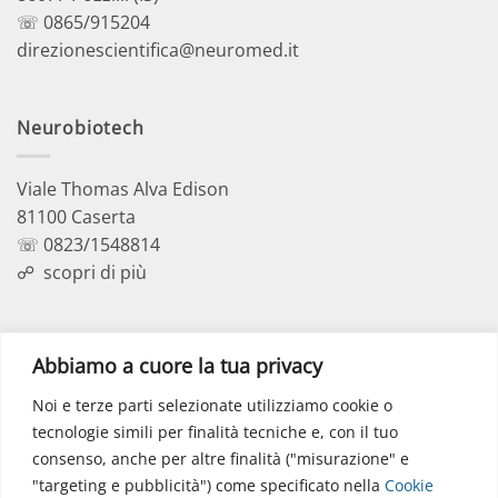
☏ 0865/915204
direzionescientifica@neuromed.it
Neurobiotech
Viale Thomas Alva Edison
81100 Caserta
☏ 0823/1548814
☍
scopri di più
Polo Didattico
Abbiamo a cuore la tua privacy
Noi e terze parti selezionate utilizziamo cookie o
Via dell’Elettronica
tecnologie simili per finalità tecniche e, con il tuo
86077 Pozzilli (IS)
consenso, anche per altre finalità ("misurazione" e
☏ 0865/915407
"targeting e pubblicità") come specificato nella
Cookie
segreteriapolodidattico@neuromed.it