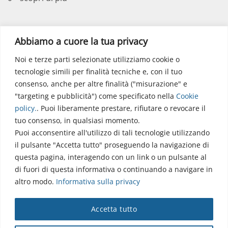
Polo Didattico
Abbiamo a cuore la tua privacy
Noi e terze parti selezionate utilizziamo cookie o
Via dell’Elettronica
tecnologie simili per finalità tecniche e, con il tuo
86077 Pozzilli (IS)
consenso, anche per altre finalità ("misurazione" e
☏ 0865/915407
"targeting e pubblicità") come specificato nella
Cookie
segreteriapolodidattico@neuromed.it
policy
.
. Puoi liberamente prestare, rifiutare o revocare il
tuo consenso, in qualsiasi momento.
Puoi acconsentire all'utilizzo di tali tecnologie utilizzando
il pulsante "Accetta tutto" proseguendo la navigazione di
questa pagina, interagendo con un link o un pulsante al
di fuori di questa informativa o continuando a navigare in
altro modo.
Informativa sulla privacy
Copyright © 2026 Istituto Neurologico Mediterraneo
Accetta tutto
Neuromed S.p.A.
Webmail
|
Privacy Policy
|
Privacy
|
Disclaimer
|
Accessibilità