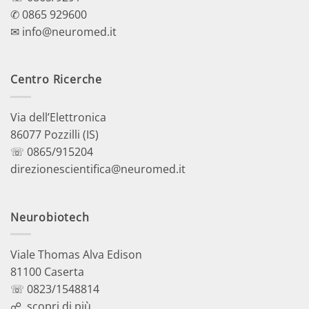
✆ 0865 929600
✉ info@neuromed.it
Centro Ricerche
Via dell’Elettronica
86077 Pozzilli (IS)
☏ 0865/915204
direzionescientifica@neuromed.it
Neurobiotech
Viale Thomas Alva Edison
81100 Caserta
☏ 0823/1548814
☍
scopri di più