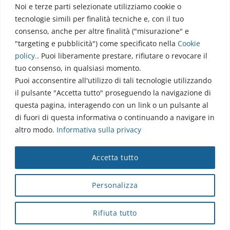
Noi e terze parti selezionate utilizziamo cookie o
Via dell’Elettronica
tecnologie simili per finalità tecniche e, con il tuo
86077 Pozzilli (IS)
consenso, anche per altre finalità ("misurazione" e
☏ 0865/915407
"targeting e pubblicità") come specificato nella
Cookie
segreteriapolodidattico@neuromed.it
policy
.
. Puoi liberamente prestare, rifiutare o revocare il
tuo consenso, in qualsiasi momento.
Puoi acconsentire all'utilizzo di tali tecnologie utilizzando
il pulsante "Accetta tutto" proseguendo la navigazione di
questa pagina, interagendo con un link o un pulsante al
di fuori di questa informativa o continuando a navigare in
altro modo.
Informativa sulla privacy
Copyright © 2026 Istituto Neurologico Mediterraneo
Accetta tutto
Neuromed S.p.A.
Webmail
|
Privacy Policy
|
Privacy
|
Disclaimer
|
Accessibilità
|
Contatti
|
Credits
Personalizza
Cap. Soc. € 4.040.000 i.v. - Numero REA IS - 18112 - P.IVA/Cod.
Fiscale 00068310945 - neuromed@pec.it
Rifiuta tutto
Sottoposto alla direzione e coordinamento di I.SVI.M SpA