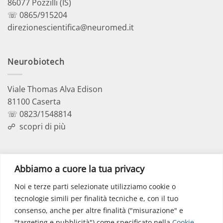
86077 Pozzilli (IS)
☏ 0865/915204
direzionescientifica@neuromed.it
Neurobiotech
Viale Thomas Alva Edison
81100 Caserta
☏ 0823/1548814
☍
scopri di più
Polo Didattico
Abbiamo a cuore la tua privacy
Noi e terze parti selezionate utilizziamo cookie o
Via dell’Elettronica
tecnologie simili per finalità tecniche e, con il tuo
86077 Pozzilli (IS)
consenso, anche per altre finalità ("misurazione" e
☏ 0865/915407
"targeting e pubblicità") come specificato nella
Cookie