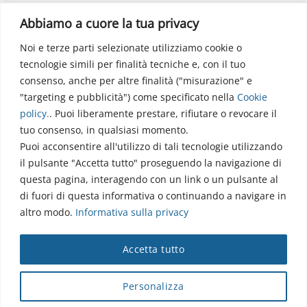
Polo Didattico
Abbiamo a cuore la tua privacy
Noi e terze parti selezionate utilizziamo cookie o
Via dell’Elettronica
tecnologie simili per finalità tecniche e, con il tuo
86077 Pozzilli (IS)
consenso, anche per altre finalità ("misurazione" e
☏ 0865/915407
"targeting e pubblicità") come specificato nella
Cookie
segreteriapolodidattico@neuromed.it
policy
.
. Puoi liberamente prestare, rifiutare o revocare il
tuo consenso, in qualsiasi momento.
Puoi acconsentire all'utilizzo di tali tecnologie utilizzando
il pulsante "Accetta tutto" proseguendo la navigazione di
questa pagina, interagendo con un link o un pulsante al
di fuori di questa informativa o continuando a navigare in
altro modo.
Informativa sulla privacy
Copyright © 2026 Istituto Neurologico Mediterraneo
Accetta tutto
Neuromed S.p.A.
Webmail
|
Privacy Policy
|
Privacy
|
Disclaimer
|
Accessibilità
|
Contatti
|
Credits
Personalizza
Cap. Soc. € 4.040.000 i.v. - Numero REA IS - 18112 - P.IVA/Cod.