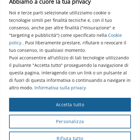
Abbiamo a cuore la tua privacy
Noi e terze parti selezionate utilizziamo cookie o
Via dell’Elettronica
tecnologie simili per finalità tecniche e, con il tuo
86077 Pozzilli (IS)
consenso, anche per altre finalità ("misurazione" e
☏ 0865/915407
"targeting e pubblicità") come specificato nella
Cookie
segreteriapolodidattico@neuromed.it
policy
.
. Puoi liberamente prestare, rifiutare o revocare il
tuo consenso, in qualsiasi momento.
Puoi acconsentire all'utilizzo di tali tecnologie utilizzando
il pulsante "Accetta tutto" proseguendo la navigazione di
questa pagina, interagendo con un link o un pulsante al
di fuori di questa informativa o continuando a navigare in
altro modo.
Informativa sulla privacy
Copyright © 2026 Istituto Neurologico Mediterraneo
Accetta tutto
Neuromed S.p.A.
Webmail
|
Privacy Policy
|
Privacy
|
Disclaimer
|
Accessibilità
|
Contatti
|
Credits
Personalizza
Cap. Soc. € 4.040.000 i.v. - Numero REA IS - 18112 - P.IVA/Cod.
Fiscale 00068310945 - neuromed@pec.it
Rifiuta tutto