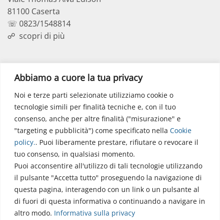
81100 Caserta
☏ 0823/1548814
☍
scopri di più
Polo Didattico
Abbiamo a cuore la tua privacy
Noi e terze parti selezionate utilizziamo cookie o
Via dell’Elettronica
tecnologie simili per finalità tecniche e, con il tuo
86077 Pozzilli (IS)
consenso, anche per altre finalità ("misurazione" e
☏ 0865/915407
"targeting e pubblicità") come specificato nella
Cookie
segreteriapolodidattico@neuromed.it
policy
.
. Puoi liberamente prestare, rifiutare o revocare il
tuo consenso, in qualsiasi momento.
Puoi acconsentire all'utilizzo di tali tecnologie utilizzando
il pulsante "Accetta tutto" proseguendo la navigazione di
questa pagina, interagendo con un link o un pulsante al
di fuori di questa informativa o continuando a navigare in
altro modo.
Informativa sulla privacy