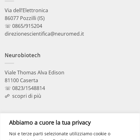
Via dell’Elettronica
86077 Pozzilli (IS)
☏ 0865/915204
direzionescientifica@neuromed.it
Neurobiotech
Viale Thomas Alva Edison
81100 Caserta
☏ 0823/1548814
☍
scopri di più
Polo Didattico
Abbiamo a cuore la tua privacy
Noi e terze parti selezionate utilizziamo cookie o
Via dell’Elettronica