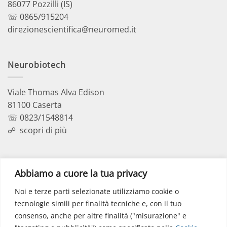
86077 Pozzilli (IS)
☏ 0865/915204
direzionescientifica@neuromed.it
Neurobiotech
Viale Thomas Alva Edison
81100 Caserta
☏ 0823/1548814
☍
scopri di più
Polo Didattico
Abbiamo a cuore la tua privacy
Noi e terze parti selezionate utilizziamo cookie o
Via dell’Elettronica
tecnologie simili per finalità tecniche e, con il tuo
86077 Pozzilli (IS)
consenso, anche per altre finalità ("misurazione" e
☏ 0865/915407