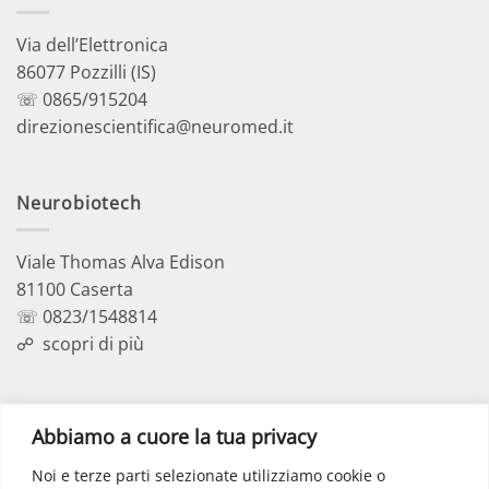
Via dell’Elettronica
86077 Pozzilli (IS)
☏ 0865/915204
direzionescientifica@neuromed.it
Neurobiotech
Viale Thomas Alva Edison
81100 Caserta
☏ 0823/1548814
☍
scopri di più
Polo Didattico
Abbiamo a cuore la tua privacy
Noi e terze parti selezionate utilizziamo cookie o
Via dell’Elettronica