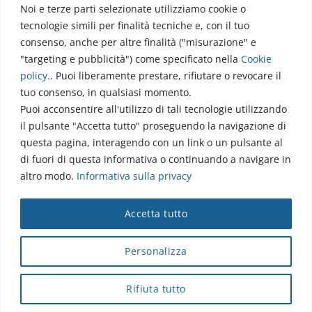
Noi e terze parti selezionate utilizziamo cookie o
Via dell’Elettronica
tecnologie simili per finalità tecniche e, con il tuo
86077 Pozzilli (IS)
consenso, anche per altre finalità ("misurazione" e
☏ 0865/915407
"targeting e pubblicità") come specificato nella
Cookie
segreteriapolodidattico@neuromed.it
policy
.
. Puoi liberamente prestare, rifiutare o revocare il
tuo consenso, in qualsiasi momento.
Puoi acconsentire all'utilizzo di tali tecnologie utilizzando
il pulsante "Accetta tutto" proseguendo la navigazione di
questa pagina, interagendo con un link o un pulsante al
di fuori di questa informativa o continuando a navigare in
altro modo.
Informativa sulla privacy
Copyright © 2026 Istituto Neurologico Mediterraneo
Accetta tutto
Neuromed S.p.A.
Webmail
|
Privacy Policy
|
Privacy
|
Disclaimer
|
Accessibilità
|
Contatti
|
Credits
Personalizza
Cap. Soc. € 4.040.000 i.v. - Numero REA IS - 18112 - P.IVA/Cod.
Fiscale 00068310945 - neuromed@pec.it
Rifiuta tutto
Sottoposto alla direzione e coordinamento di I.SVI.M SpA