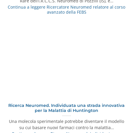
Rare dell’I.R.C.C.S. Neuromed di Pozzilli (IS), è…
Continua a leggere
Ricercatore Neuromed relatore al corso
avanzato della FEBS
Ricerca Neuromed. Individuata una strada innovativa
per la Malattia di Huntington
Una molecola sperimentale potrebbe diventare il modello
su cui basare nuovi farmaci contro la malattia…