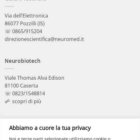
Via dell’Elettronica
86077 Pozzilli (IS)
☏ 0865/915204
direzionescientifica@neuromed.it
Neurobiotech
Viale Thomas Alva Edison
81100 Caserta
☏ 0823/1548814
☍
scopri di più
Polo Didattico
Abbiamo a cuore la tua privacy
Noi e terze parti selezionate utilizziamo cookie o