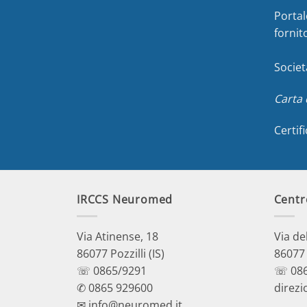
Portal
fornit
Societ
Carta 
Certif
IRCCS Neuromed
Centr
Via Atinense, 18
Via de
86077 Pozzilli (IS)
86077 P
☏ 0865/9291
☏ 086
✆ 0865 929600
direzi
✉ info@neuromed.it