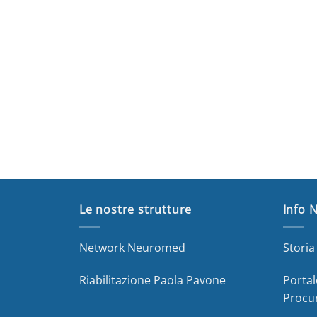
Le nostre strutture
Info 
Network Neuromed
Stori
Riabilitazione Paola Pavone
Portal
Procu