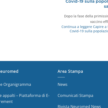
Covid-19 sulla popol
sa
Dopo la fase della primiss
vaccino eff
Continua a leggere
Capire a 
Covid-19 sulla popolazio
Neuromed
Area Stampa
a e Organigramma
News
e appalti – Piattaforma di E-
Comunicati Stampa
rement
Rivista Neuromed News