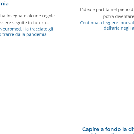
mia
L’idea è partita nel pieno
 ha insegnato alcune regole
potrà diventar
ssere seguite in futuro…
Continua a leggere
Innovat
dell’aria negli
Neuromed. Ha tracciato gli
 trarre dalla pandemia
Capire a fondo la di