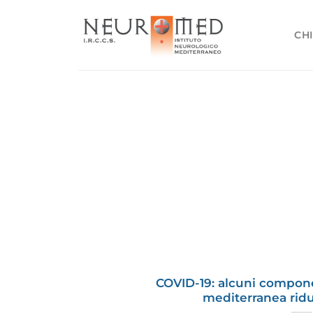
Salta
ai
CHI
contenuti
COVID-19: alcuni compone
mediterranea ridu