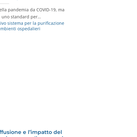
 della pandemia da COVID-19, ma
e uno standard per…
ivo sistema per la purificazione
 ambienti ospedalieri
ffusione e l’impatto del