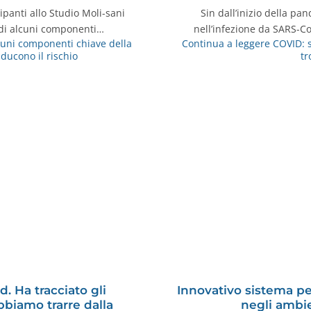
panti allo Studio Moli-sani
Sin dall’inizio della pa
 di alcuni componenti…
nell’infezione da SARS-C
uni componenti chiave della
Continua a leggere
COVID: s
ducono il rischio
t
 Ha tracciato gli
Innovativo sistema per
biamo trarre dalla
negli ambie