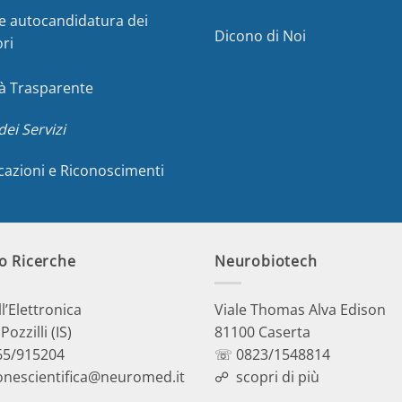
e autocandidatura dei
Dicono di Noi
ori
à Trasparente
dei Servizi
icazioni e Riconoscimenti
o Ricerche
Neurobiotech
ll’Elettronica
Viale Thomas Alva Edison
ozzilli (IS)
81100 Caserta
5/915204
☏ 0823/1548814
onescientifica@neuromed.it
☍
scopri di più