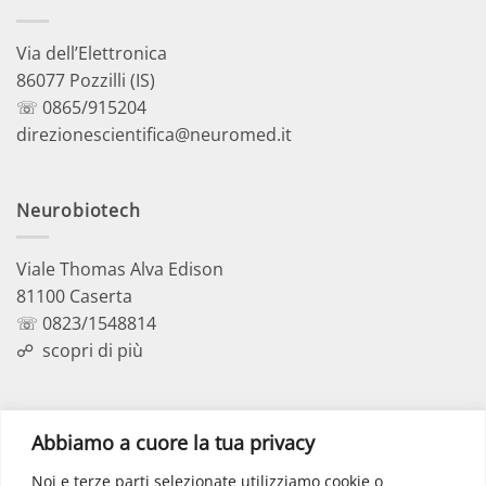
Via dell’Elettronica
86077 Pozzilli (IS)
☏ 0865/915204
direzionescientifica@neuromed.it
Neurobiotech
Viale Thomas Alva Edison
81100 Caserta
☏ 0823/1548814
☍
scopri di più
Polo Didattico
Abbiamo a cuore la tua privacy
Noi e terze parti selezionate utilizziamo cookie o
Via dell’Elettronica