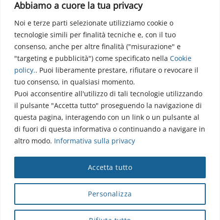
Abbiamo a cuore la tua privacy
Noi e terze parti selezionate utilizziamo cookie o
Via dell’Elettronica
tecnologie simili per finalità tecniche e, con il tuo
86077 Pozzilli (IS)
consenso, anche per altre finalità ("misurazione" e
☏ 0865/915407
"targeting e pubblicità") come specificato nella
Cookie
segreteriapolodidattico@neuromed.it
policy
.
. Puoi liberamente prestare, rifiutare o revocare il
tuo consenso, in qualsiasi momento.
Puoi acconsentire all'utilizzo di tali tecnologie utilizzando
il pulsante "Accetta tutto" proseguendo la navigazione di
questa pagina, interagendo con un link o un pulsante al
di fuori di questa informativa o continuando a navigare in
altro modo.
Informativa sulla privacy
Copyright © 2026 Istituto Neurologico Mediterraneo
Accetta tutto
Neuromed S.p.A.
Webmail
|
Privacy Policy
|
Privacy
|
Disclaimer
|
Accessibilità
|
Contatti
|
Credits
Personalizza
Cap. Soc. € 4.040.000 i.v. - Numero REA IS - 18112 - P.IVA/Cod.
Fiscale 00068310945 - neuromed@pec.it