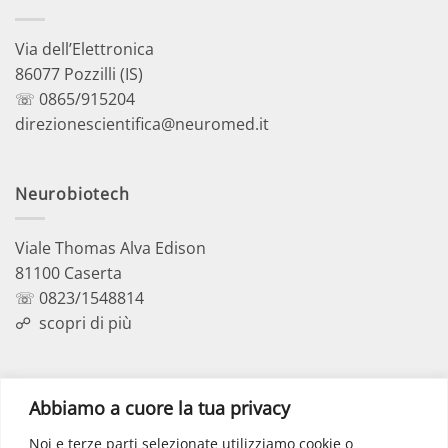
Via dell’Elettronica
86077 Pozzilli (IS)
☏ 0865/915204
direzionescientifica@neuromed.it
Neurobiotech
Viale Thomas Alva Edison
81100 Caserta
☏ 0823/1548814
☍
scopri di più
Polo Didattico
Abbiamo a cuore la tua privacy
Noi e terze parti selezionate utilizziamo cookie o
Via dell’Elettronica