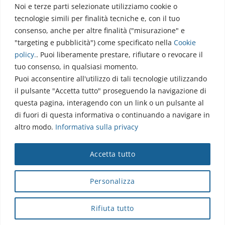
Noi e terze parti selezionate utilizziamo cookie o
Via dell’Elettronica
tecnologie simili per finalità tecniche e, con il tuo
86077 Pozzilli (IS)
consenso, anche per altre finalità ("misurazione" e
☏ 0865/915407
"targeting e pubblicità") come specificato nella
Cookie
segreteriapolodidattico@neuromed.it
policy
.
. Puoi liberamente prestare, rifiutare o revocare il
tuo consenso, in qualsiasi momento.
Puoi acconsentire all'utilizzo di tali tecnologie utilizzando
il pulsante "Accetta tutto" proseguendo la navigazione di
questa pagina, interagendo con un link o un pulsante al
di fuori di questa informativa o continuando a navigare in
altro modo.
Informativa sulla privacy
Copyright © 2026 Istituto Neurologico Mediterraneo
Accetta tutto
Neuromed S.p.A.
Webmail
|
Privacy Policy
|
Privacy
|
Disclaimer
|
Accessibilità
|
Contatti
|
Credits
Personalizza
Cap. Soc. € 4.040.000 i.v. - Numero REA IS - 18112 - P.IVA/Cod.
Fiscale 00068310945 - neuromed@pec.it
Rifiuta tutto
Sottoposto alla direzione e coordinamento di I.SVI.M SpA