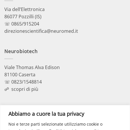
Via dell’Elettronica
86077 Pozzilli (IS)
☏ 0865/915204
direzionescientifica@neuromed.it
Neurobiotech
Viale Thomas Alva Edison
81100 Caserta
☏ 0823/1548814
☍
scopri di più
Polo Didattico
Abbiamo a cuore la tua privacy
Noi e terze parti selezionate utilizziamo cookie o
Via dell’Elettronica