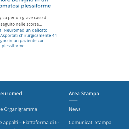
omatosi plessiforme
gico per un grave caso di
eseguito nelle scorse…
al Neuromed un delicato
. Asportati chirurgicamente 44
gno in un paziente con
 plessiforme
Neuromed
Area Stampa
a e Organigramma
News
e appalti – Piattaforma di E-
Comunicati Stampa