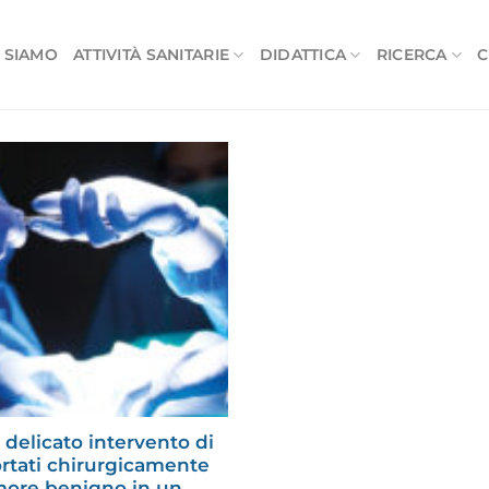
 SIAMO
ATTIVITÀ SANITARIE
DIDATTICA
RICERCA
C
delicato intervento di
ortati chirurgicamente
more benigno in un