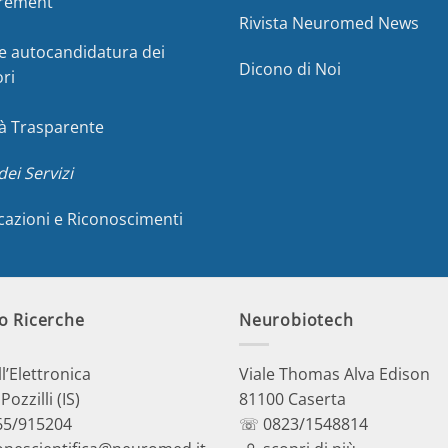
rement
Rivista Neuromed News
e autocandidatura dei
Dicono di Noi
ori
à Trasparente
dei Servizi
icazioni e Riconoscimenti
o Ricerche
Neurobiotech
ll’Elettronica
Viale Thomas Alva Edison
ozzilli (IS)
81100 Caserta
5/915204
☏ 0823/1548814