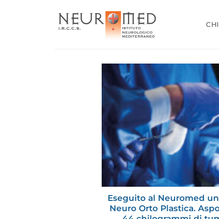
Salta
ai
CHI
contenuti
Eseguito al Neuromed un 
Neuro Orto Plastica. Asp
44 chilogrammi di tu