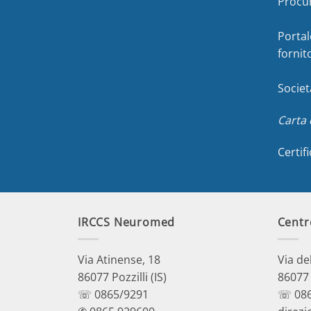
Procu
Portal
fornit
Societ
Carta 
Certif
IRCCS Neuromed
Centr
Via Atinense, 18
Via de
86077 Pozzilli (IS)
86077 P
☏ 0865/9291
☏ 086