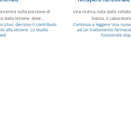
concentra sulla porzione di
Una ricerca nata dalla collabo
ta dalla lesione, dove…
Svezia, il Laborato
ictus: decisivo il contributo
Continua a leggere
Una nuova
to alla lesione. Lo studio
ad un trattamento farmacol
med
funzionale dop