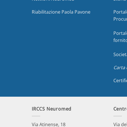
Riabilitazione Paola Pavone
Portal
Procu
Portal
fornit
Societ
Carta 
Certif
IRCCS Neuromed
Centr
Via Atinense, 18
Via de