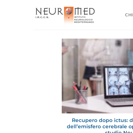
Salta
ai
CHI
contenuti
Recupero dopo ictus: de
dell’emisfero cerebrale o
studio N