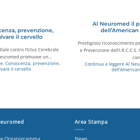
Al Neuromed il p
cenza, prevenzione,
dell’American
lvare il cervello
Prestigioso riconoscimento pe
iale contro l’Ictus Cerebrale
e Prevenzione dell’I.R.C.C.S
S. Neuromed promuove un…
con
le. Conoscenza, prevenzione,
Continua a leggere
Al Neu
vare il cervello
dell’American
Neuromed
Area Stampa
a e Organigramma
News