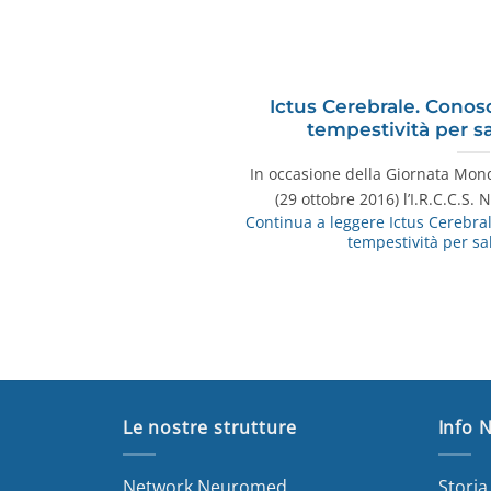
Ictus Cerebrale. Conos
tempestività per sa
In occasione della Giornata Mond
(29 ottobre 2016) l’I.R.C.C.
Continua a leggere
Ictus Cerebra
tempestività per sal
Le nostre strutture
Info 
Network Neuromed
Stori