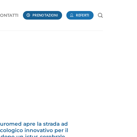
ONTATTI
PRENOTAZIONI
REFERTI
uromed apre la strada ad
ologico innovativo per il
 dopo un ictus cerebrale