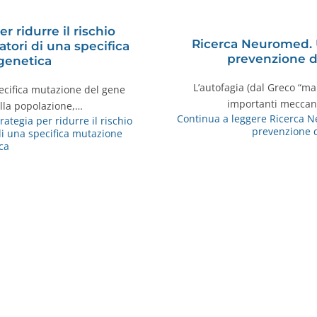
r ridurre il rischio
Ricerca Neuromed. 
atori di una specifica
prevenzione de
genetica
L’autofagia (dal Greco “ma
pecifica mutazione del gene
importanti meccani
lla popolazione,…
Continua a leggere
Ricerca N
ategia per ridurre il rischio
prevenzione d
di una specifica mutazione
ca