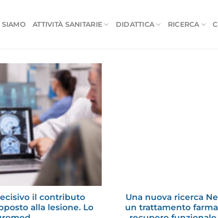
 SIAMO
ATTIVITÀ SANITARIE
DIDATTICA
RICERCA
C
cisivo il contributo
Una nuova ricerca Ne
pposto alla lesione. Lo
un trattamento farmac
euromed
recupero funzionale