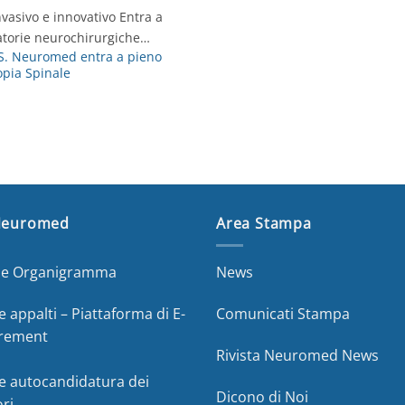
asivo e innovativo Entra a
atorie neurochirurgiche…
.S. Neuromed entra a pieno
opia Spinale
Neuromed
Area Stampa
a e Organigramma
News
e appalti – Piattaforma di E-
Comunicati Stampa
rement
Rivista Neuromed News
e autocandidatura dei
Dicono di Noi
ori