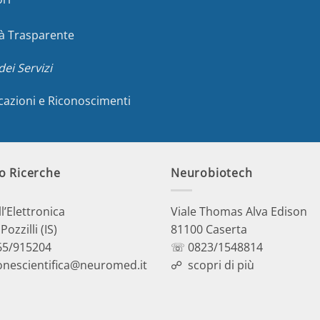
à Trasparente
dei Servizi
icazioni e Riconoscimenti
o Ricerche
Neurobiotech
ll’Elettronica
Viale Thomas Alva Edison
ozzilli (IS)
81100 Caserta
5/915204
☏ 0823/1548814
onescientifica@neuromed.it
☍
scopri di più