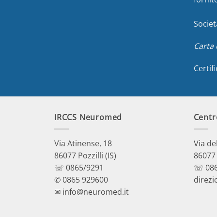
Societ
Carta 
Certif
IRCCS Neuromed
Centr
Via Atinense, 18
Via de
86077 Pozzilli (IS)
86077 P
☏ 0865/9291
☏ 086
✆ 0865 929600
direzi
✉ info@neuromed.it