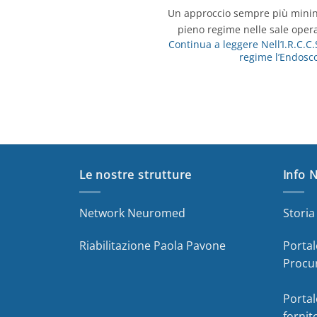
Un approccio sempre più mininv
pieno regime nelle sale oper
Continua a leggere
Nell’I.R.C.C
regime l’Endosc
Le nostre strutture
Info 
Network Neuromed
Stori
Riabilitazione Paola Pavone
Portal
Procu
Portal
fornit