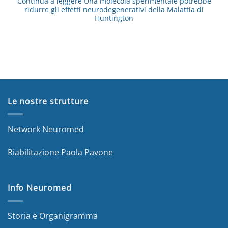
Continua a leggere
Una molecola sperimentale potrebbe
ridurre gli effetti neurodegenerativi della Malattia di
Huntington
Le nostre strutture
Network Neuromed
Riabilitazione Paola Pavone
Info Neuromed
Storia e Organigramma