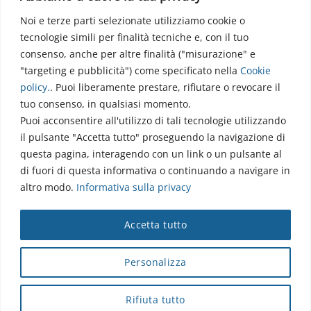
Noi e terze parti selezionate utilizziamo cookie o
Via dell’Elettronica
tecnologie simili per finalità tecniche e, con il tuo
86077 Pozzilli (IS)
consenso, anche per altre finalità ("misurazione" e
☏ 0865/915407
"targeting e pubblicità") come specificato nella
Cookie
segreteriapolodidattico@neuromed.it
policy
.
. Puoi liberamente prestare, rifiutare o revocare il
tuo consenso, in qualsiasi momento.
Puoi acconsentire all'utilizzo di tali tecnologie utilizzando
il pulsante "Accetta tutto" proseguendo la navigazione di
questa pagina, interagendo con un link o un pulsante al
di fuori di questa informativa o continuando a navigare in
altro modo.
Informativa sulla privacy
Copyright © 2026 Istituto Neurologico Mediterraneo
Accetta tutto
Neuromed S.p.A.
Webmail
|
Privacy Policy
|
Privacy
|
Disclaimer
|
Accessibilità
|
Contatti
|
Credits
Personalizza
Cap. Soc. € 4.040.000 i.v. - Numero REA IS - 18112 - P.IVA/Cod.
Fiscale 00068310945 - neuromed@pec.it
Rifiuta tutto
Sottoposto alla direzione e coordinamento di I.SVI.M SpA