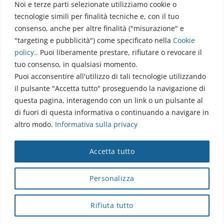
Noi e terze parti selezionate utilizziamo cookie o
Via dell’Elettronica
tecnologie simili per finalità tecniche e, con il tuo
86077 Pozzilli (IS)
consenso, anche per altre finalità ("misurazione" e
☏ 0865/915407
"targeting e pubblicità") come specificato nella
Cookie
segreteriapolodidattico@neuromed.it
policy
.
. Puoi liberamente prestare, rifiutare o revocare il
tuo consenso, in qualsiasi momento.
Puoi acconsentire all'utilizzo di tali tecnologie utilizzando
il pulsante "Accetta tutto" proseguendo la navigazione di
questa pagina, interagendo con un link o un pulsante al
di fuori di questa informativa o continuando a navigare in
altro modo.
Informativa sulla privacy
Copyright © 2026 Istituto Neurologico Mediterraneo
Accetta tutto
Neuromed S.p.A.
Webmail
|
Privacy Policy
|
Privacy
|
Disclaimer
|
Accessibilità
|
Contatti
|
Credits
Personalizza
Cap. Soc. € 4.040.000 i.v. - Numero REA IS - 18112 - P.IVA/Cod.
Fiscale 00068310945 - neuromed@pec.it
Rifiuta tutto
Sottoposto alla direzione e coordinamento di I.SVI.M SpA