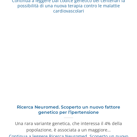
Continua a leggere
Dal codice genetico dei centenari la
possibilità di una nuova terapia contro le malattie
cardiovascolari
Ricerca Neuromed. Scoperto un nuovo fattore
genetico per l’ipertensione
Una rara variante genetica, che interessa il 4% della
popolazione, è associata a un maggiore…
Continua a leggere
Ricerca Neuromed. Scoperto un nuovo