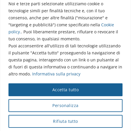
Noi e terze parti selezionate utilizziamo cookie o
Via dell’Elettronica
tecnologie simili per finalità tecniche e, con il tuo
86077 Pozzilli (IS)
consenso, anche per altre finalità ("misurazione" e
☏ 0865/915407
"targeting e pubblicità") come specificato nella
Cookie
segreteriapolodidattico@neuromed.it
policy
.
. Puoi liberamente prestare, rifiutare o revocare il
tuo consenso, in qualsiasi momento.
Puoi acconsentire all'utilizzo di tali tecnologie utilizzando
il pulsante "Accetta tutto" proseguendo la navigazione di
questa pagina, interagendo con un link o un pulsante al
di fuori di questa informativa o continuando a navigare in
altro modo.
Informativa sulla privacy
Copyright © 2026 Istituto Neurologico Mediterraneo
Accetta tutto
Neuromed S.p.A.
Webmail
|
Privacy Policy
|
Privacy
|
Disclaimer
|
Accessibilità
|
Contatti
|
Credits
Personalizza
Cap. Soc. € 4.040.000 i.v. - Numero REA IS - 18112 - P.IVA/Cod.
Fiscale 00068310945 - neuromed@pec.it
Rifiuta tutto
Sottoposto alla direzione e coordinamento di I.SVI.M SpA