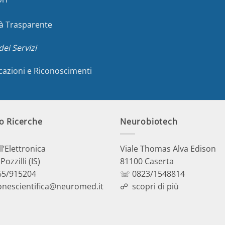
à Trasparente
dei Servizi
icazioni e Riconoscimenti
o Ricerche
Neurobiotech
ll’Elettronica
Viale Thomas Alva Edison
ozzilli (IS)
81100 Caserta
5/915204
☏ 0823/1548814
onescientifica@neuromed.it
☍
scopri di più