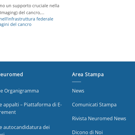
ranno un supporto cruciale nella
(Imaging) del cancro,…
ll’infrastruttura federale
gini del cancro
Neuromed
Area Stampa
a e Organigramma
News
e appalti – Piattaforma di E-
Comunicati Stampa
rement
Rivista Neuromed News
e autocandidatura dei
Dicono di Noi
ori