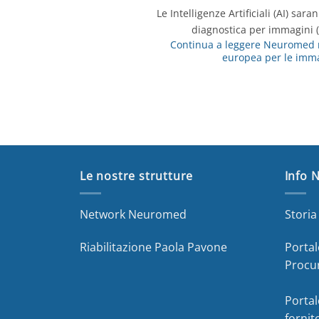
Le Intelligenze Artificiali (AI) sa
diagnostica per immagini 
Continua a leggere
Neuromed ne
europea per le imma
Le nostre strutture
Info 
Network Neuromed
Stori
Riabilitazione Paola Pavone
Portal
Procu
Portal
fornit