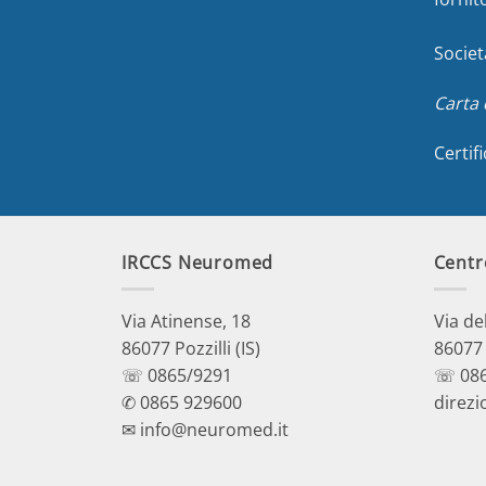
Societ
Carta 
Certif
IRCCS Neuromed
Centr
Via Atinense, 18
Via de
86077 Pozzilli (IS)
86077 P
☏ 0865/9291
☏ 086
✆ 0865 929600
direzi
✉ info@neuromed.it