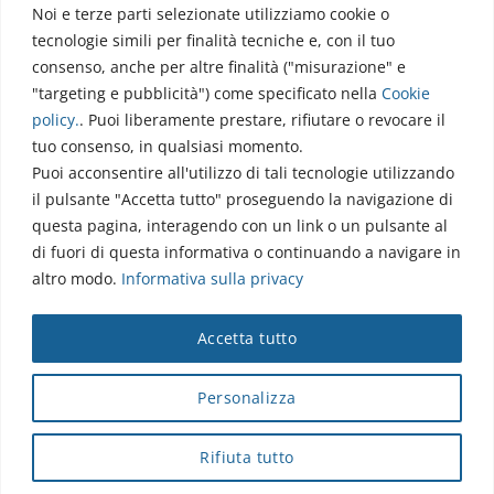
Noi e terze parti selezionate utilizziamo cookie o
Via dell’Elettronica
tecnologie simili per finalità tecniche e, con il tuo
86077 Pozzilli (IS)
consenso, anche per altre finalità ("misurazione" e
☏ 0865/915407
"targeting e pubblicità") come specificato nella
Cookie
segreteriapolodidattico@neuromed.it
policy
.
. Puoi liberamente prestare, rifiutare o revocare il
tuo consenso, in qualsiasi momento.
Puoi acconsentire all'utilizzo di tali tecnologie utilizzando
il pulsante "Accetta tutto" proseguendo la navigazione di
questa pagina, interagendo con un link o un pulsante al
di fuori di questa informativa o continuando a navigare in
altro modo.
Informativa sulla privacy
Copyright © 2026 Istituto Neurologico Mediterraneo
Accetta tutto
Neuromed S.p.A.
Webmail
|
Privacy Policy
|
Privacy
|
Disclaimer
|
Accessibilità
|
Contatti
|
Credits
Personalizza
Cap. Soc. € 4.040.000 i.v. - Numero REA IS - 18112 - P.IVA/Cod.
Fiscale 00068310945 - neuromed@pec.it
Rifiuta tutto
Sottoposto alla direzione e coordinamento di I.SVI.M SpA