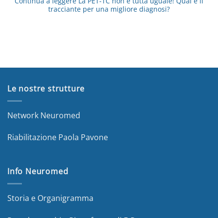
Continua a leggere
La PET-TC non è tutta uguale! Qual è il
tracciante per una migliore diagnosi?
Le nostre strutture
Network Neuromed
Riabilitazione Paola Pavone
Info Neuromed
Storia e Organigramma