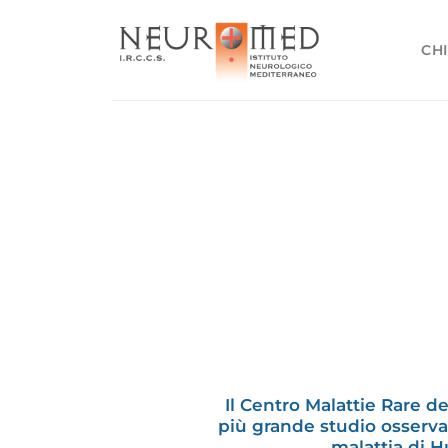
Salta
ai
CHI
contenuti
Il Centro Malattie Rare 
più grande studio osserva
malattia di 