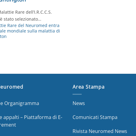
lattie Rare dell’I.R.C.C.S.
 è stato selezionato…
ttie Rare del Neuromed entra
ale mondiale sulla malattia di
ton
Neuromed
Area Stampa
a e Organigramma
News
e appalti – Piattaforma di E-
Comunicati Stampa
rement
Rivista Neuromed News