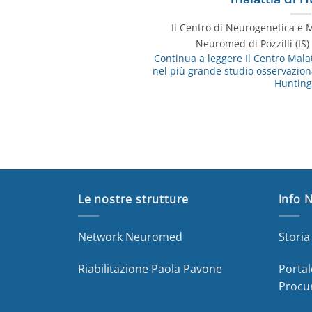
Il Centro di Neurogenetica e Ma
Neuromed di Pozzilli (IS)
Continua a leggere
Il Centro Mala
nel più grande studio osservazion
Hunting
Le nostre strutture
Info 
Network Neuromed
Stori
Riabilitazione Paola Pavone
Portal
Procu