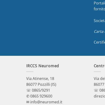
Portal
fornit
Societ
Carta 
Certif
IRCCS Neuromed
Centr
Via Atinense, 18
Via de
86077 Pozzilli (IS)
86077 P
☏ 0865/9291
☏ 086
✆ 0865 929600
direzi
✉ info@neuromed.it