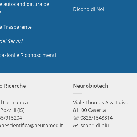
e autocandidatura dei
Dicono di Noi
ori
à Trasparente
dei Servizi
icazioni e Riconoscimenti
o Ricerche
Neurobiotech
ll’Elettronica
Viale Thomas Alva Edison
ozzilli (IS)
81100 Caserta
5/915204
☏ 0823/1548814
onescientifica@neuromed.it
☍
scopri di più