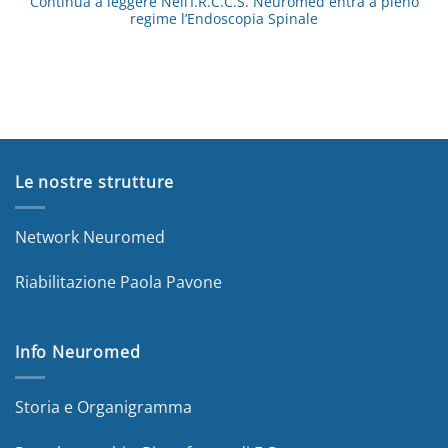
Continua a leggere
Nell’I.R.C.C.S. Neuromed entra a pieno
regime l’Endoscopia Spinale
Le nostre strutture
Network Neuromed
Riabilitazione Paola Pavone
Info Neuromed
Storia e Organigramma