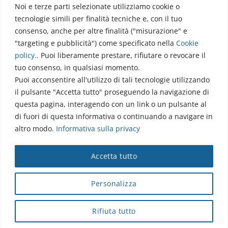
Noi e terze parti selezionate utilizziamo cookie o
Via dell’Elettronica
tecnologie simili per finalità tecniche e, con il tuo
86077 Pozzilli (IS)
consenso, anche per altre finalità ("misurazione" e
☏ 0865/915407
"targeting e pubblicità") come specificato nella
Cookie
segreteriapolodidattico@neuromed.it
policy
.
. Puoi liberamente prestare, rifiutare o revocare il
tuo consenso, in qualsiasi momento.
Puoi acconsentire all'utilizzo di tali tecnologie utilizzando
il pulsante "Accetta tutto" proseguendo la navigazione di
questa pagina, interagendo con un link o un pulsante al
di fuori di questa informativa o continuando a navigare in
altro modo.
Informativa sulla privacy
Copyright © 2026 Istituto Neurologico Mediterraneo
Accetta tutto
Neuromed S.p.A.
Webmail
|
Privacy Policy
|
Privacy
|
Disclaimer
|
Accessibilità
|
Contatti
|
Credits
Personalizza
Cap. Soc. € 4.040.000 i.v. - Numero REA IS - 18112 - P.IVA/Cod.
Fiscale 00068310945 - neuromed@pec.it
Rifiuta tutto
Sottoposto alla direzione e coordinamento di I.SVI.M SpA