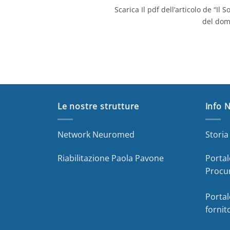
Scarica Il pdf dell’articolo de “Il
del dom
Le nostre strutture
Info 
Network Neuromed
Stori
Riabilitazione Paola Pavone
Portal
Procu
Portal
fornit