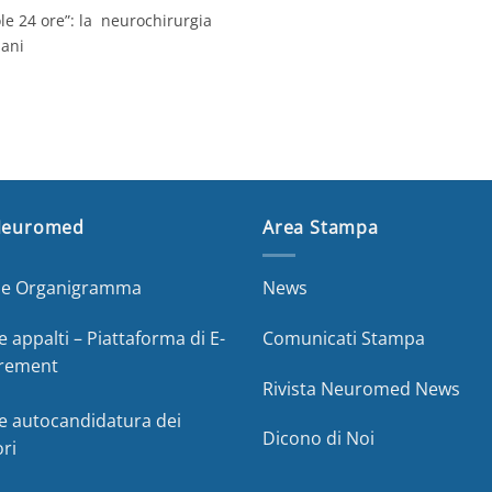
 Sole 24 ore”: la neurochirurgia
ani
Neuromed
Area Stampa
a e Organigramma
News
e appalti – Piattaforma di E-
Comunicati Stampa
rement
Rivista Neuromed News
e autocandidatura dei
Dicono di Noi
ori