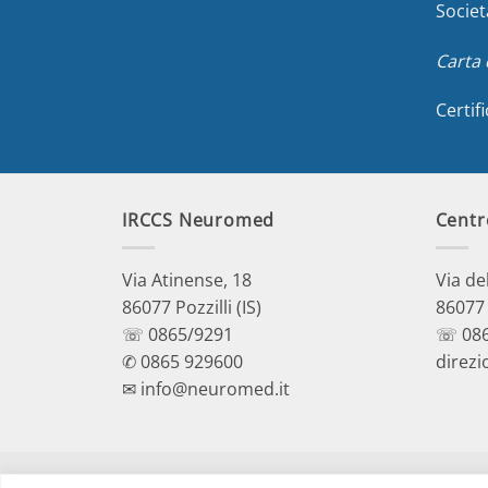
Societ
Carta 
Certif
IRCCS Neuromed
Centr
Via Atinense, 18
Via de
86077 Pozzilli (IS)
86077 P
☏ 0865/9291
☏ 086
✆ 0865 929600
direzi
✉ info@neuromed.it