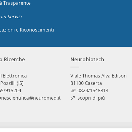
à Trasparente
dei Servizi
icazioni e Riconoscimenti
o Ricerche
Neurobiotech
ll’Elettronica
Viale Thomas Alva Edison
ozzilli (IS)
81100 Caserta
5/915204
☏ 0823/1548814
onescientifica@neuromed.it
☍
scopri di più