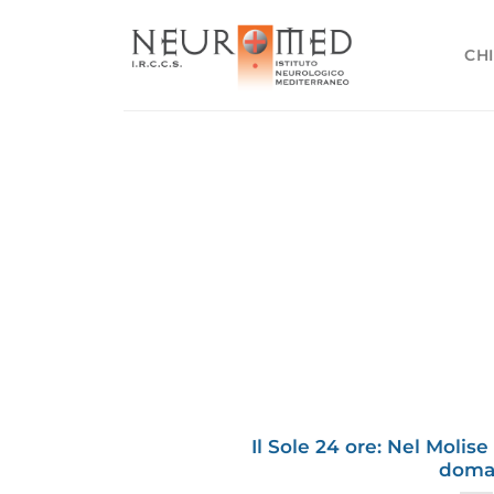
Salta
ai
CHI
contenuti
Il Sole 24 ore: Nel Molis
doma