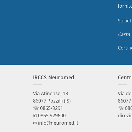
fornit
Societ
Carta 
Certif
IRCCS Neuromed
Centr
Via Atinense, 18
Via de
86077 Pozzilli (IS)
86077 P
☏ 0865/9291
☏ 086
✆ 0865 929600
direzi
✉ info@neuromed.it