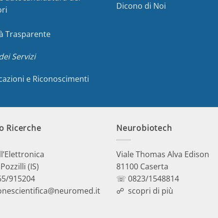
Dicono di Noi
ori
à Trasparente
dei Servizi
icazioni e Riconoscimenti
o Ricerche
Neurobiotech
ll’Elettronica
Viale Thomas Alva Edison
ozzilli (IS)
81100 Caserta
5/915204
☏ 0823/1548814
onescientifica@neuromed.it
☍
scopri di più