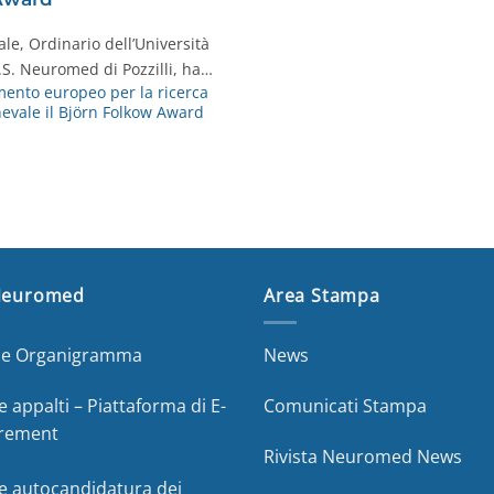
le, Ordinario dell’Università
.S. Neuromed di Pozzilli, ha…
ento europeo per la ricerca
nevale il Björn Folkow Award
Neuromed
Area Stampa
a e Organigramma
News
e appalti – Piattaforma di E-
Comunicati Stampa
rement
Rivista Neuromed News
e autocandidatura dei