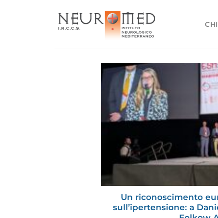
Salta
ai
CHI
contenuti
Un riconoscimento eur
sull’ipertensione: a Dani
Folkow 