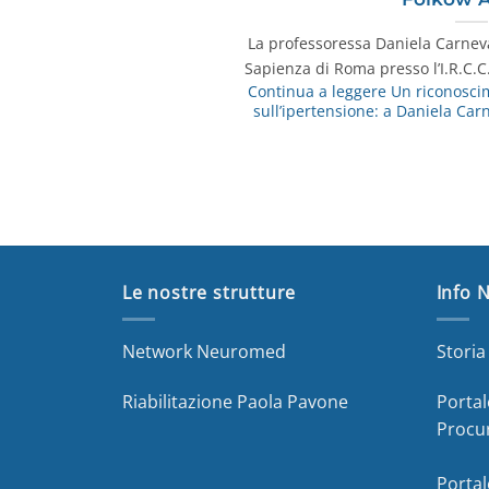
La professoressa Daniela Carneva
Sapienza di Roma presso l’I.R.C.C
Continua a leggere
Un riconoscim
sull’ipertensione: a Daniela Car
Le nostre strutture
Info 
Network Neuromed
Stori
Riabilitazione Paola Pavone
Portal
Procu
Portal