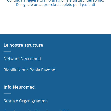
Continua a leggere
Craniofaringioma e disturbi del sonno.
Disegnare un approccio completo per i pazienti
Le nostre strutture
Network Neuromed
Riabilitazione Paola Pavone
Info Neuromed
Storia e Organigramma