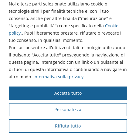
Noi e terze parti selezionate utilizziamo cookie o
Via dell’Elettronica
tecnologie simili per finalità tecniche e, con il tuo
86077 Pozzilli (IS)
consenso, anche per altre finalità ("misurazione" e
☏ 0865/915407
"targeting e pubblicità") come specificato nella
Cookie
segreteriapolodidattico@neuromed.it
policy
.
. Puoi liberamente prestare, rifiutare o revocare il
tuo consenso, in qualsiasi momento.
Puoi acconsentire all'utilizzo di tali tecnologie utilizzando
il pulsante "Accetta tutto" proseguendo la navigazione di
questa pagina, interagendo con un link o un pulsante al
di fuori di questa informativa o continuando a navigare in
altro modo.
Informativa sulla privacy
Copyright © 2026 Istituto Neurologico Mediterraneo
Accetta tutto
Neuromed S.p.A.
Webmail
|
Privacy Policy
|
Privacy
|
Disclaimer
|
Accessibilità
|
Contatti
|
Credits
Personalizza
Cap. Soc. € 4.040.000 i.v. - Numero REA IS - 18112 - P.IVA/Cod.
Fiscale 00068310945 - neuromed@pec.it
Rifiuta tutto
Sottoposto alla direzione e coordinamento di I.SVI.M SpA