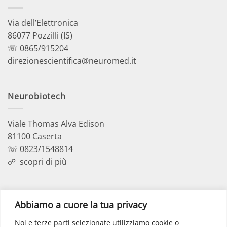
Via dell’Elettronica
86077 Pozzilli (IS)
☏ 0865/915204
direzionescientifica@neuromed.it
Neurobiotech
Viale Thomas Alva Edison
81100 Caserta
☏ 0823/1548814
☍
scopri di più
Polo Didattico
Abbiamo a cuore la tua privacy
Noi e terze parti selezionate utilizziamo cookie o
Via dell’Elettronica