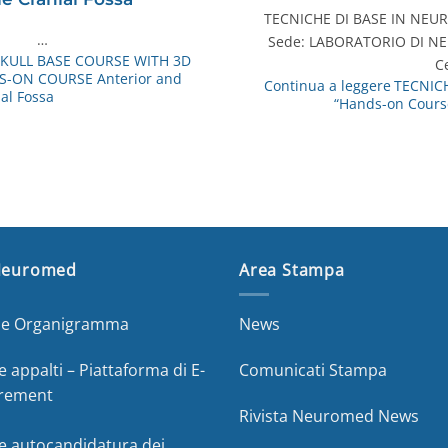
TECNICHE DI BASE IN NEU
…
Sede: LABORATORIO DI N
ULL BASE COURSE WITH 3D
C
S-ON COURSE Anterior and
Continua a leggere
TECNICH
al Fossa
“Hands-on Cours
Neuromed
Area Stampa
a e Organigramma
News
e appalti – Piattaforma di E-
Comunicati Stampa
rement
Rivista Neuromed News
e autocandidatura dei