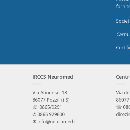
fornit
Societ
Carta 
Certif
IRCCS Neuromed
Centr
Via Atinense, 18
Via de
86077 Pozzilli (IS)
86077 P
☏ 0865/9291
☏ 086
✆ 0865 929600
direzi
✉ info@neuromed.it