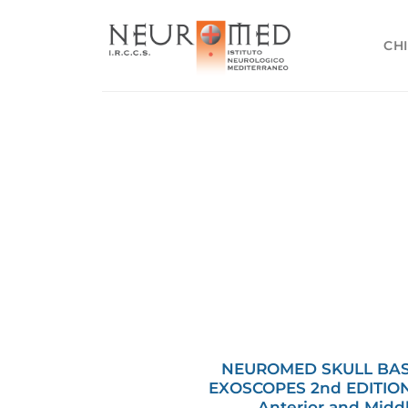
Salta
ai
CHI
contenuti
NEUROMED SKULL BAS
EXOSCOPES 2nd EDITI
Anterior and Middl