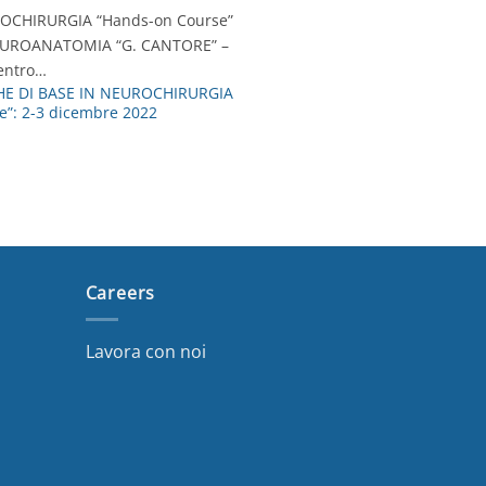
ROCHIRURGIA “Hands-on Course”
EUROANATOMIA “G. CANTORE” –
entro…
E DI BASE IN NEUROCHIRURGIA
e”: 2-3 dicembre 2022
Careers
Lavora con noi