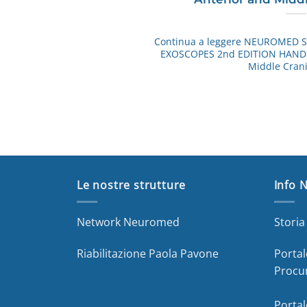
Continua a leggere
NEUROMED SK
EXOSCOPES 2nd EDITION HAND
Middle Crani
Le nostre strutture
Info 
Network Neuromed
Stori
Riabilitazione Paola Pavone
Portal
Procu
Portal