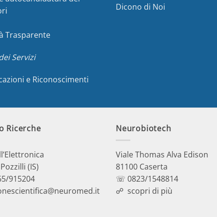
Dicono di Noi
ori
à Trasparente
dei Servizi
icazioni e Riconoscimenti
o Ricerche
Neurobiotech
ll’Elettronica
Viale Thomas Alva Edison
ozzilli (IS)
81100 Caserta
5/915204
☏ 0823/1548814
onescientifica@neuromed.it
☍
scopri di più