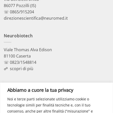
86077 Pozzilli (IS)
☏ 0865/915204
direzionescientifica@neuromed.it
Neurobiotech
Viale Thomas Alva Edison
81100 Caserta
☏ 0823/1548814
☍
scopri di più
Polo Didattico
Abbiamo a cuore la tua privacy
Noi e terze parti selezionate utilizziamo cookie o
Via dell’Elettronica
tecnologie simili per finalità tecniche e, con il tuo
86077 Pozzilli (IS)
consenso, anche per altre finalità ("misurazione" e
☏ 0865/915407