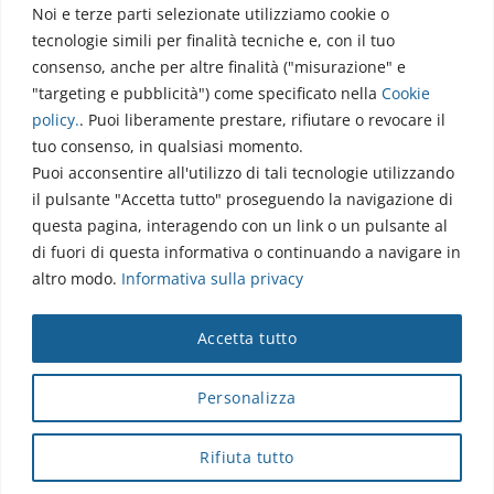
Noi e terze parti selezionate utilizziamo cookie o
Via dell’Elettronica
tecnologie simili per finalità tecniche e, con il tuo
86077 Pozzilli (IS)
consenso, anche per altre finalità ("misurazione" e
☏ 0865/915407
"targeting e pubblicità") come specificato nella
Cookie
segreteriapolodidattico@neuromed.it
policy
.
. Puoi liberamente prestare, rifiutare o revocare il
tuo consenso, in qualsiasi momento.
Puoi acconsentire all'utilizzo di tali tecnologie utilizzando
il pulsante "Accetta tutto" proseguendo la navigazione di
questa pagina, interagendo con un link o un pulsante al
di fuori di questa informativa o continuando a navigare in
altro modo.
Informativa sulla privacy
Copyright © 2026 Istituto Neurologico Mediterraneo
Accetta tutto
Neuromed S.p.A.
Webmail
|
Privacy Policy
|
Privacy
|
Disclaimer
|
Accessibilità
|
Contatti
|
Credits
Personalizza
Cap. Soc. € 4.040.000 i.v. - Numero REA IS - 18112 - P.IVA/Cod.
Fiscale 00068310945 - neuromed@pec.it
Rifiuta tutto
Sottoposto alla direzione e coordinamento di I.SVI.M SpA