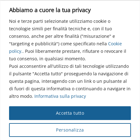
Polo Didattico
Abbiamo a cuore la tua privacy
Noi e terze parti selezionate utilizziamo cookie o
Via dell’Elettronica
tecnologie simili per finalità tecniche e, con il tuo
86077 Pozzilli (IS)
consenso, anche per altre finalità ("misurazione" e
☏ 0865/915407
"targeting e pubblicità") come specificato nella
Cookie
segreteriapolodidattico@neuromed.it
policy
.
. Puoi liberamente prestare, rifiutare o revocare il
tuo consenso, in qualsiasi momento.
Puoi acconsentire all'utilizzo di tali tecnologie utilizzando
il pulsante "Accetta tutto" proseguendo la navigazione di
questa pagina, interagendo con un link o un pulsante al
di fuori di questa informativa o continuando a navigare in
altro modo.
Informativa sulla privacy
Copyright © 2026 Istituto Neurologico Mediterraneo
Accetta tutto
Neuromed S.p.A.
Webmail
|
Privacy Policy
|
Privacy
|
Disclaimer
|
Accessibilità
|
Contatti
|
Credits
Personalizza
Cap. Soc. € 4.040.000 i.v. - Numero REA IS - 18112 - P.IVA/Cod.