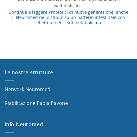
welbionis, in…
Continua a leggere
Probiotici di nuova generazione: anche
il Neuromed nello studio su un batterio intestinale con
effetti benefici sul metabolismo
Le nostre strutture
Network Neuromed
Riabilitazione Paola Pavone
Info Neuromed