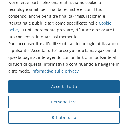
Noi e terze parti selezionate utilizziamo cookie o
Via dell’Elettronica
tecnologie simili per finalità tecniche e, con il tuo
86077 Pozzilli (IS)
consenso, anche per altre finalità ("misurazione" e
☏ 0865/915407
"targeting e pubblicità") come specificato nella
Cookie
segreteriapolodidattico@neuromed.it
policy
.
. Puoi liberamente prestare, rifiutare o revocare il
tuo consenso, in qualsiasi momento.
Puoi acconsentire all'utilizzo di tali tecnologie utilizzando
il pulsante "Accetta tutto" proseguendo la navigazione di
questa pagina, interagendo con un link o un pulsante al
di fuori di questa informativa o continuando a navigare in
altro modo.
Informativa sulla privacy
Copyright © 2026 Istituto Neurologico Mediterraneo
Accetta tutto
Neuromed S.p.A.
Webmail
|
Privacy Policy
|
Privacy
|
Disclaimer
|
Accessibilità
|
Contatti
|
Credits
Personalizza
Cap. Soc. € 4.040.000 i.v. - Numero REA IS - 18112 - P.IVA/Cod.
Fiscale 00068310945 - neuromed@pec.it
Rifiuta tutto
Sottoposto alla direzione e coordinamento di I.SVI.M SpA