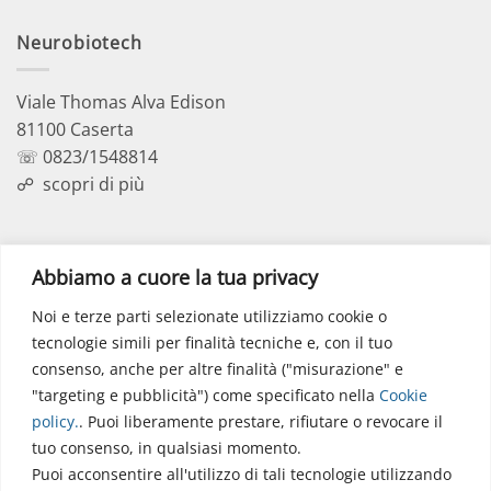
Neurobiotech
Viale Thomas Alva Edison
81100 Caserta
☏ 0823/1548814
☍
scopri di più
Polo Didattico
Abbiamo a cuore la tua privacy
Noi e terze parti selezionate utilizziamo cookie o
Via dell’Elettronica
tecnologie simili per finalità tecniche e, con il tuo
86077 Pozzilli (IS)
consenso, anche per altre finalità ("misurazione" e
☏ 0865/915407
"targeting e pubblicità") come specificato nella
Cookie
segreteriapolodidattico@neuromed.it
policy
.
. Puoi liberamente prestare, rifiutare o revocare il
tuo consenso, in qualsiasi momento.
Puoi acconsentire all'utilizzo di tali tecnologie utilizzando