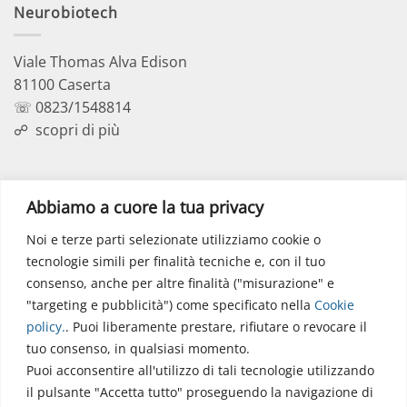
Neurobiotech
Viale Thomas Alva Edison
81100 Caserta
☏ 0823/1548814
☍
scopri di più
Polo Didattico
Abbiamo a cuore la tua privacy
Noi e terze parti selezionate utilizziamo cookie o
Via dell’Elettronica
tecnologie simili per finalità tecniche e, con il tuo
86077 Pozzilli (IS)
consenso, anche per altre finalità ("misurazione" e
☏ 0865/915407
"targeting e pubblicità") come specificato nella
Cookie
segreteriapolodidattico@neuromed.it
policy
.
. Puoi liberamente prestare, rifiutare o revocare il
tuo consenso, in qualsiasi momento.
Puoi acconsentire all'utilizzo di tali tecnologie utilizzando
il pulsante "Accetta tutto" proseguendo la navigazione di